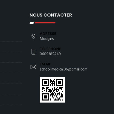
NOUS CONTACTER
ADRESSE
Mougins
TÉLÉPHONE
0609385449
EMAIL
school.medical06@gmail.com