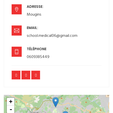
ADRESSE:
Mougins
EMAIL:
school.medical06@gmail.com
TÉLÉPHONE
0609385449
+
-