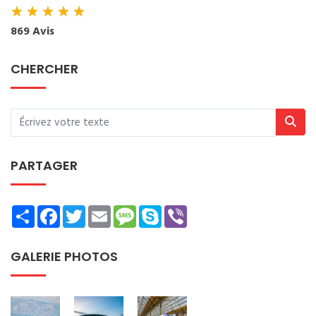
★
★
★
★
★
869 Avis
CHERCHER
PARTAGER
Share
Facebook
Twitter
Email
Message
Skype
Viber
GALERIE PHOTOS