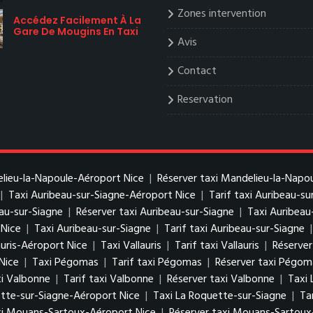
Zones intervention
Accédez Facilement À La
Gare De Mougins En Taxi
Avis
Contact
Reservation
elieu-la-Napoule-Aéroport Nice
|
Réserver taxi Mandelieu-la-Napo
|
Taxi Auribeau-sur-Siagne-Aéroport Nice
|
Tarif taxi Auribeau-s
eau-sur-Siagne
|
Réserver taxi Auribeau-sur-Siagne
|
Taxi Auribeau
 Nice
|
Taxi Auribeau-sur-Siagne
|
Tarif taxi Auribeau-sur-Siagne
auris-Aéroport Nice
|
Taxi Vallauris
|
Tarif taxi Vallauris
|
Réserver 
Nice
|
Taxi Pégomas
|
Tarif taxi Pégomas
|
Réserver taxi Pégom
i Valbonne
|
Tarif taxi Valbonne
|
Réserver taxi Valbonne
|
Taxi 
ette-sur-Siagne-Aéroport Nice
|
Taxi La Roquette-sur-Siagne
|
Ta