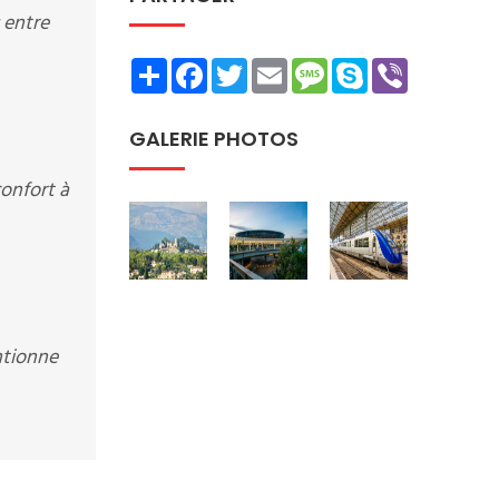
 entre
Share
Facebook
Twitter
Email
Message
Skype
Viber
GALERIE PHOTOS
onfort à
ntionne