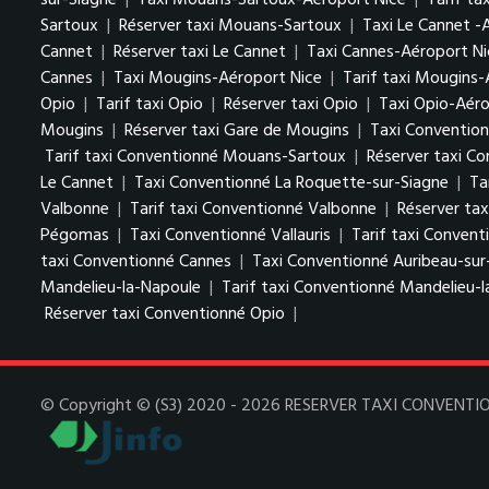
sur-Siagne
|
Taxi Mouans-Sartoux-Aéroport Nice
|
Tarif t
Sartoux
|
Réserver taxi Mouans-Sartoux
|
Taxi Le Cannet -
Cannet
|
Réserver taxi Le Cannet
|
Taxi Cannes-Aéroport Ni
Cannes
|
Taxi Mougins-Aéroport Nice
|
Tarif taxi Mougins-
Opio
|
Tarif taxi Opio
|
Réserver taxi Opio
|
Taxi Opio-Aéro
Mougins
|
Réserver taxi Gare de Mougins
|
Taxi Conventio
Tarif taxi Conventionné Mouans-Sartoux
|
Réserver taxi C
Le Cannet
|
Taxi Conventionné La Roquette-sur-Siagne
|
Ta
Valbonne
|
Tarif taxi Conventionné Valbonne
|
Réserver ta
Pégomas
|
Taxi Conventionné Vallauris
|
Tarif taxi Conventi
taxi Conventionné Cannes
|
Taxi Conventionné Auribeau-sur
Mandelieu-la-Napoule
|
Tarif taxi Conventionné Mandelieu-
Réserver taxi Conventionné Opio
|
© Copyright © (S3) 2020 - 2026 RESERVER TAXI CONVENTIONN