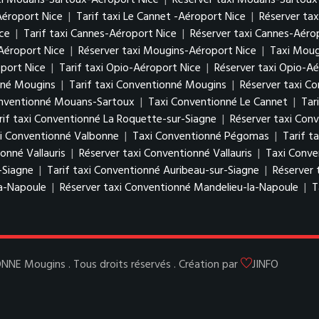
axi Mouans-Sartoux-Aéroport Nice
|
Réserver taxi Mouans-Sartoux
Aéroport Nice
|
Tarif taxi Le Cannet -Aéroport Nice
|
Réserver tax
ce
|
Tarif taxi Cannes-Aéroport Nice
|
Réserver taxi Cannes-Aéro
Aéroport Nice
|
Réserver taxi Mougins-Aéroport Nice
|
Taxi Moug
port Nice
|
Tarif taxi Opio-Aéroport Nice
|
Réserver taxi Opio-Aé
nné Mougins
|
Tarif taxi Conventionné Mougins
|
Réserver taxi C
onventionné Mouans-Sartoux
|
Taxi Conventionné Le Cannet
|
Tar
rif taxi Conventionné La Roquette-sur-Siagne
|
Réserver taxi Con
xi Conventionné Valbonne
|
Taxi Conventionné Pégomas
|
Tarif 
onné Vallauris
|
Réserver taxi Conventionné Vallauris
|
Taxi Conve
-Siagne
|
Tarif taxi Conventionné Auribeau-sur-Siagne
|
Réserver 
la-Napoule
|
Réserver taxi Conventionné Mandelieu-la-Napoule
|
T
E Mougins . Tous droits réservés . Création par
JINFO