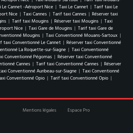
-Aéroport Nice
|
Taxi Mouans-Sartoux
|
Tarif taxi Mouans-
i Le Cannet -Aéroport Nice
|
Taxi Le Cannet
|
Tarif taxi Le
port Nice
|
Taxi Cannes
|
Tarif taxi Cannes
|
Réserver taxi
ins
|
Tarif taxi Mougins
|
Réserver taxi Mougins
|
Taxi
roport Nice
|
Taxi Gare de Mougins
|
Tarif taxi Gare de
onventionné Mougins
|
Taxi Conventionné Mouans-Sartoux
|
if taxi Conventionné Le Cannet
|
Réserver taxi Conventionné
ventionné La Roquette-sur-Siagne
|
Taxi Conventionné
taxi Conventionné Pégomas
|
Réserver taxi Conventionné
ntionné Cannes
|
Tarif taxi Conventionné Cannes
|
Réserver
taxi Conventionné Auribeau-sur-Siagne
|
Taxi Conventionné
axi Conventionné Opio
|
Tarif taxi Conventionné Opio
|
Mentions légales
Espace Pro