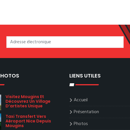
 PHOTOS
LIENS UTILES
Visitez Mougins Et
Accueil
Découvrez Un Village
D’artistes Unique
Présentation
Taxi Transfert Vers
Aéroport Nice Depuis
Photos
Mougins