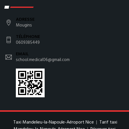
ADRESSE
Mougins
TÉLÉPHONE
0609385449
EMAIL
school.medical06@gmail.com
Taxi Mandelieu-la-Napoule-Aéroport Nice
|
Tarif taxi