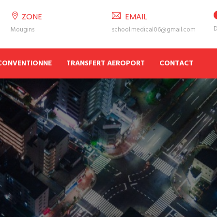
ZONE
EMAIL
D
Mougins
school.medical06@gmail.com
 CONVENTIONNE
TRANSFERT AEROPORT
CONTACT