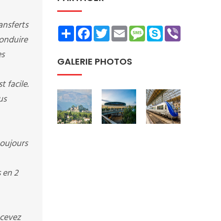
ansferts
Share
Facebook
Twitter
Email
Message
Skype
Viber
conduire
es
GALERIE PHOTOS
 facile.
us
toujours
 en 2
ecevez