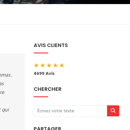
AVIS CLIENTS
★
★
★
★
★
4699 Avis
omas .
as
CHERCHER
re
 qui
PARTAGER