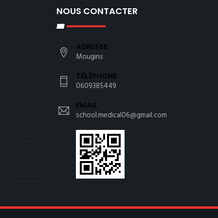
NOUS CONTACTER
ADRESSE
Mougins
TÉLÉPHONE
0609385449
EMAIL
school.medical06@gmail.com