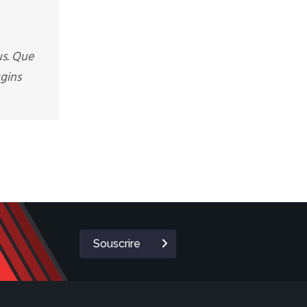
us. Que
gins
Souscrire