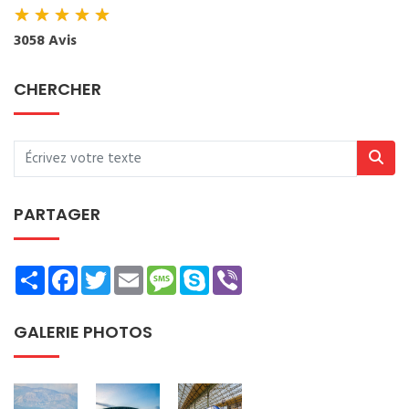
★
★
★
★
★
3058 Avis
CHERCHER
PARTAGER
Share
Facebook
Twitter
Email
Message
Skype
Viber
GALERIE PHOTOS