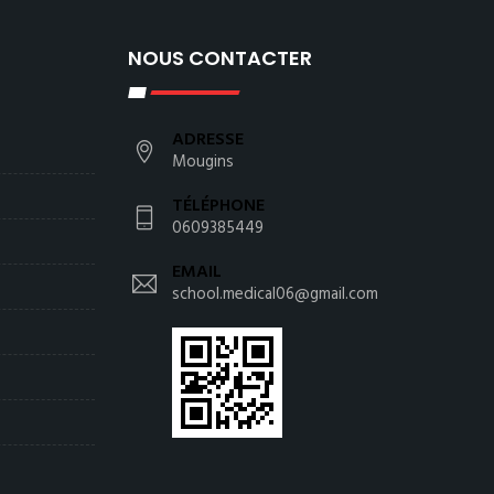
NOUS CONTACTER
ADRESSE
Mougins
TÉLÉPHONE
0609385449
EMAIL
school.medical06@gmail.com