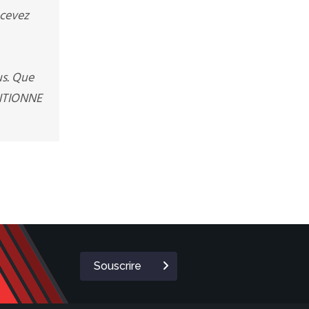
ecevez
us. Que
ENTIONNE
Souscrire