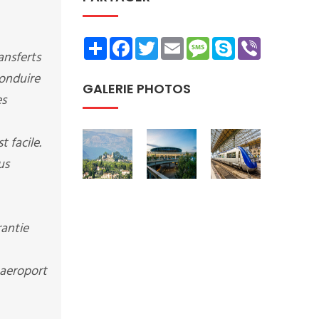
Share
Facebook
Twitter
Email
Message
Skype
Viber
ansferts
conduire
GALERIE PHOTOS
es
 facile.
us
rantie
 aeroport