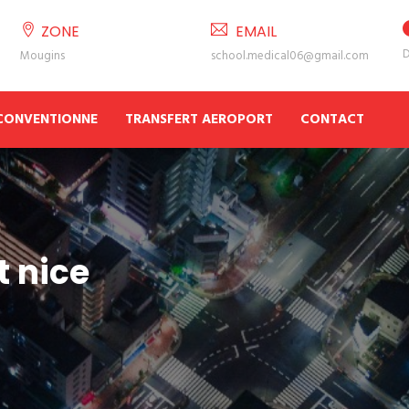
ZONE
EMAIL
D
Mougins
school.medical06@gmail.com
 CONVENTIONNE
TRANSFERT AEROPORT
CONTACT
t nice