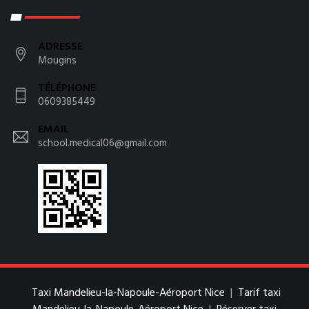
ADRESSE
Mougins
TÉLÉPHONE
0609385449
EMAIL
school.medical06@gmail.com
Taxi Mandelieu-la-Napoule-Aéroport Nice
|
Tarif taxi