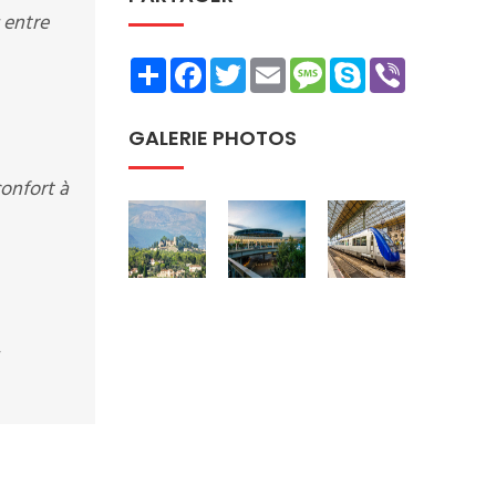
 entre
Share
Facebook
Twitter
Email
Message
Skype
Viber
GALERIE PHOTOS
onfort à