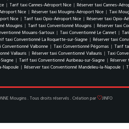
ce
|
Tarif taxi Cannes-Aéroport Nice
|
Réserver taxi Cannes-Aéro
Aéroport Nice
|
Réserver taxi Mougins-Aéroport Nice
|
Taxi Moug
port Nice
|
Tarif taxi Opio-Aéroport Nice
|
Réserver taxi Opio-Aé
nné Mougins
|
Tarif taxi Conventionné Mougins
|
Réserver taxi C
onventionné Mouans-Sartoux
|
Taxi Conventionné Le Cannet
|
Tar
rif taxi Conventionné La Roquette-sur-Siagne
|
Réserver taxi Con
xi Conventionné Valbonne
|
Taxi Conventionné Pégomas
|
Tarif 
onné Vallauris
|
Réserver taxi Conventionné Vallauris
|
Taxi Conve
-Siagne
|
Tarif taxi Conventionné Auribeau-sur-Siagne
|
Réserver 
la-Napoule
|
Réserver taxi Conventionné Mandelieu-la-Napoule
|
T
E Mougins . Tous droits réservés . Création par
JINFO