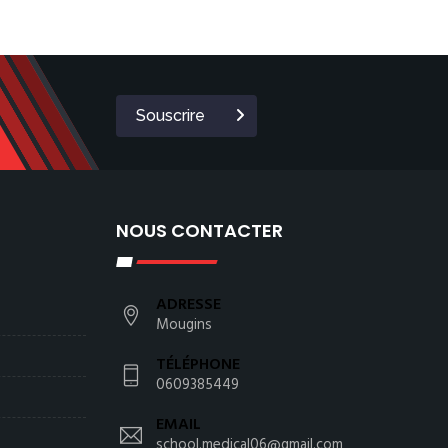
Souscrire
NOUS CONTACTER
ADRESSE
Mougins
TÉLÉPHONE
0609385449
EMAIL
school.medical06@gmail.com