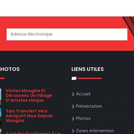
 PHOTOS
LIENS UTILES
Visitez Mougins Et
Accueil
Découvrez Un Village
D’artistes Unique
Présentation
Taxi Transfert Vers
Aéroport Nice Depuis
Photos
Mougins
Zones intervention
Accédez Facilement À La