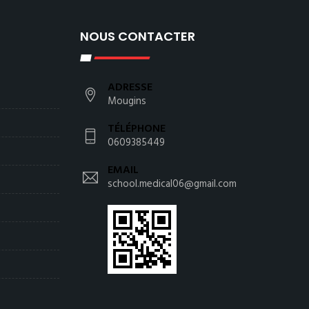
NOUS CONTACTER
ADRESSE
Mougins
TÉLÉPHONE
0609385449
EMAIL
school.medical06@gmail.com