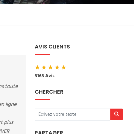
AVIS CLIENTS
★
★
★
★
★
3163 Avis
ns toute
CHERCHER
n ligne
t plus
ERVER
PARTAGER