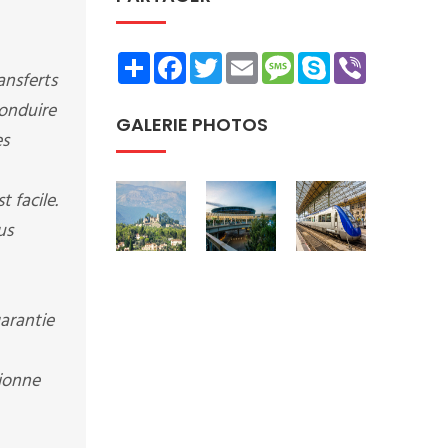
Share
Facebook
Twitter
Email
Message
Skype
Viber
ansferts
conduire
GALERIE PHOTOS
es
 facile.
us
arantie
tionne