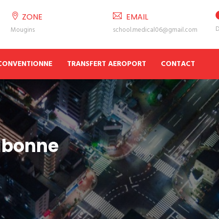
ZONE
EMAIL
D
Mougins
school.medical06@gmail.com
 CONVENTIONNE
TRANSFERT AEROPORT
CONTACT
lbonne