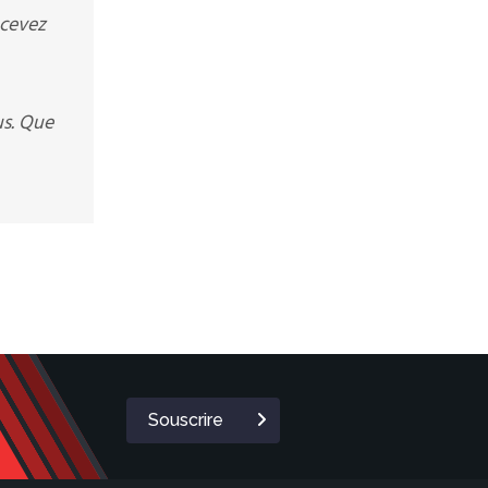
ecevez
us. Que
Souscrire