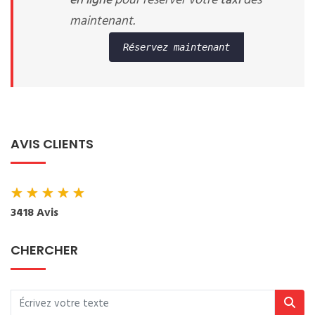
en ligne
pour réserver votre
taxi
dès
maintenant.
Réservez maintenant
AVIS CLIENTS
★
★
★
★
★
3418 Avis
CHERCHER