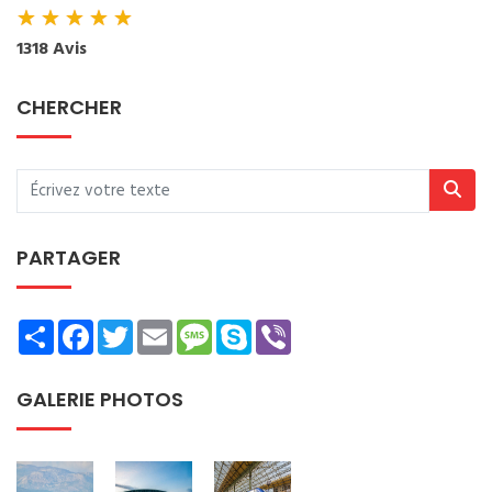
★
★
★
★
★
1318 Avis
CHERCHER
PARTAGER
Share
Facebook
Twitter
Email
Message
Skype
Viber
GALERIE PHOTOS