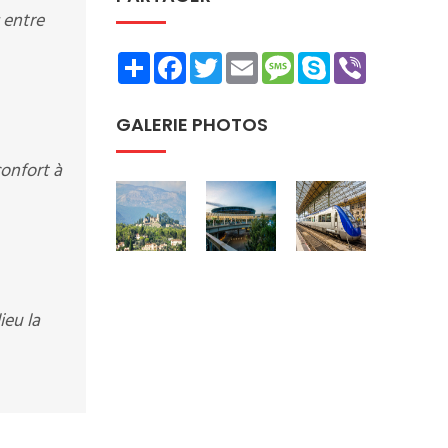
 entre
Share
Facebook
Twitter
Email
Message
Skype
Viber
GALERIE PHOTOS
onfort à
ieu la