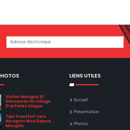
 PHOTOS
LIENS UTILES
Visitez Mougins Et
Accueil
Découvrez Un Village
D’artistes Unique
Présentation
Taxi Transfert Vers
Aéroport Nice Depuis
Photos
Mougins