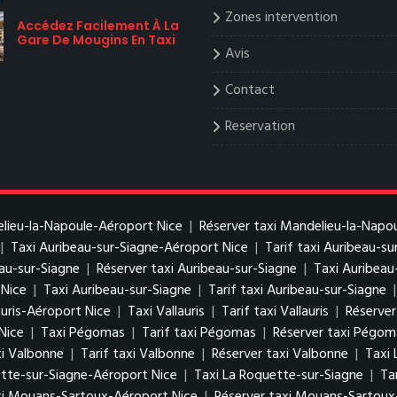
Zones intervention
Accédez Facilement À La
Gare De Mougins En Taxi
Avis
Contact
Reservation
elieu-la-Napoule-Aéroport Nice
|
Réserver taxi Mandelieu-la-Napo
|
Taxi Auribeau-sur-Siagne-Aéroport Nice
|
Tarif taxi Auribeau-s
eau-sur-Siagne
|
Réserver taxi Auribeau-sur-Siagne
|
Taxi Auribeau
 Nice
|
Taxi Auribeau-sur-Siagne
|
Tarif taxi Auribeau-sur-Siagne
auris-Aéroport Nice
|
Taxi Vallauris
|
Tarif taxi Vallauris
|
Réserver 
Nice
|
Taxi Pégomas
|
Tarif taxi Pégomas
|
Réserver taxi Pégom
i Valbonne
|
Tarif taxi Valbonne
|
Réserver taxi Valbonne
|
Taxi 
ette-sur-Siagne-Aéroport Nice
|
Taxi La Roquette-sur-Siagne
|
Ta