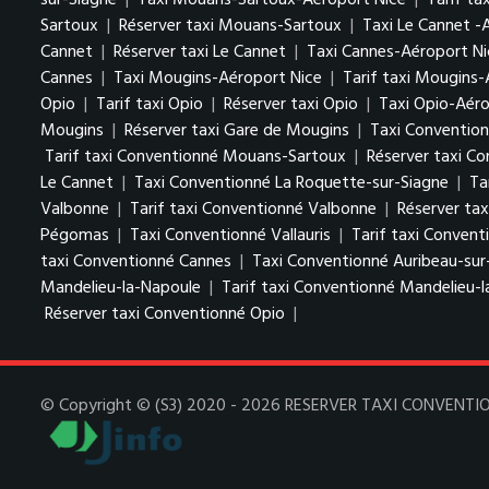
sur-Siagne
|
Taxi Mouans-Sartoux-Aéroport Nice
|
Tarif t
Sartoux
|
Réserver taxi Mouans-Sartoux
|
Taxi Le Cannet -
Cannet
|
Réserver taxi Le Cannet
|
Taxi Cannes-Aéroport Ni
Cannes
|
Taxi Mougins-Aéroport Nice
|
Tarif taxi Mougins-
Opio
|
Tarif taxi Opio
|
Réserver taxi Opio
|
Taxi Opio-Aéro
Mougins
|
Réserver taxi Gare de Mougins
|
Taxi Conventio
Tarif taxi Conventionné Mouans-Sartoux
|
Réserver taxi C
Le Cannet
|
Taxi Conventionné La Roquette-sur-Siagne
|
Ta
Valbonne
|
Tarif taxi Conventionné Valbonne
|
Réserver ta
Pégomas
|
Taxi Conventionné Vallauris
|
Tarif taxi Conventi
taxi Conventionné Cannes
|
Taxi Conventionné Auribeau-sur
Mandelieu-la-Napoule
|
Tarif taxi Conventionné Mandelieu-
Réserver taxi Conventionné Opio
|
© Copyright © (S3) 2020 - 2026 RESERVER TAXI CONVENTIONN