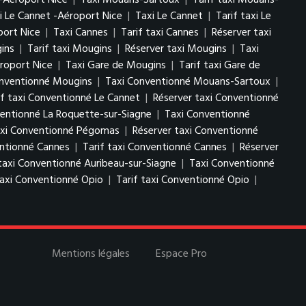
-Aéroport Nice
|
Taxi Mouans-Sartoux
|
Tarif taxi Mouans-
i Le Cannet -Aéroport Nice
|
Taxi Le Cannet
|
Tarif taxi Le
port Nice
|
Taxi Cannes
|
Tarif taxi Cannes
|
Réserver taxi
ins
|
Tarif taxi Mougins
|
Réserver taxi Mougins
|
Taxi
roport Nice
|
Taxi Gare de Mougins
|
Tarif taxi Gare de
onventionné Mougins
|
Taxi Conventionné Mouans-Sartoux
|
if taxi Conventionné Le Cannet
|
Réserver taxi Conventionné
ventionné La Roquette-sur-Siagne
|
Taxi Conventionné
taxi Conventionné Pégomas
|
Réserver taxi Conventionné
ntionné Cannes
|
Tarif taxi Conventionné Cannes
|
Réserver
taxi Conventionné Auribeau-sur-Siagne
|
Taxi Conventionné
axi Conventionné Opio
|
Tarif taxi Conventionné Opio
|
Mentions légales
Espace Pro