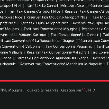
axi Mouans-Sartoux-Aéroport Nice
|
Réserver taxi Mouans-Sartoux
Aéroport Nice
|
Tarif taxi Le Cannet -Aéroport Nice
|
Réserver tax
ce
|
Tarif taxi Cannes-Aéroport Nice
|
Réserver taxi Cannes-Aéro
Aéroport Nice
|
Réserver taxi Mougins-Aéroport Nice
|
Taxi Moug
port Nice
|
Tarif taxi Opio-Aéroport Nice
|
Réserver taxi Opio-Aé
nné Mougins
|
Tarif taxi Conventionné Mougins
|
Réserver taxi C
onventionné Mouans-Sartoux
|
Taxi Conventionné Le Cannet
|
Tar
rif taxi Conventionné La Roquette-sur-Siagne
|
Réserver taxi Con
xi Conventionné Valbonne
|
Taxi Conventionné Pégomas
|
Tarif 
onné Vallauris
|
Réserver taxi Conventionné Vallauris
|
Taxi Conve
-Siagne
|
Tarif taxi Conventionné Auribeau-sur-Siagne
|
Réserver 
la-Napoule
|
Réserver taxi Conventionné Mandelieu-la-Napoule
|
T
E Mougins . Tous droits réservés . Création par
JINFO