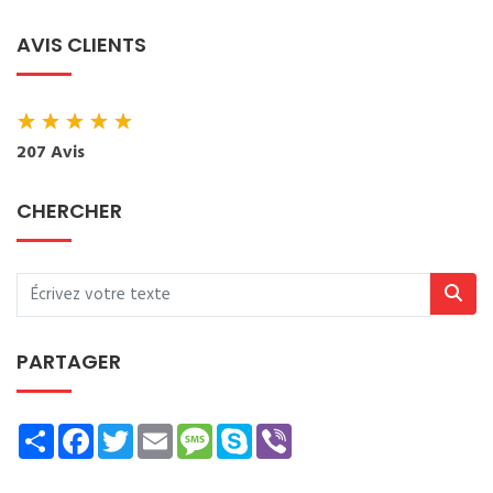
AVIS CLIENTS
★
★
★
★
★
207 Avis
CHERCHER
PARTAGER
Share
Facebook
Twitter
Email
Message
Skype
Viber